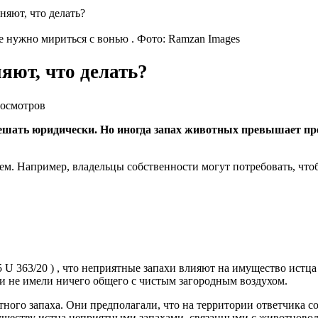
няют, что делать?
е нужно мириться с вонью . Фото: Ramzan Images
яют, что делать?
росмотров
 решать юридически. Но иногда запах животных превышает пр
ем. Например, владельцы собственности могут потребовать, что
 U 363/20 ) , что неприятные запахи влияют на имущество истц
и не имели ничего общего с чистым загородным воздухом.
ного запаха. Они предполагали, что на территории ответчика со
муществу истца неприятными запахами, связанными с животновод