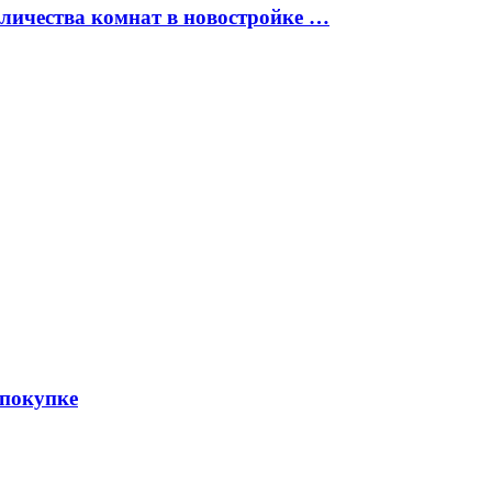
оличества комнат в новостройке …
 покупке