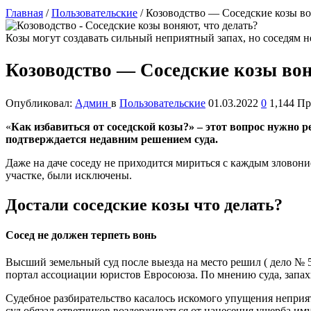
Главная
/
Пользовательские
/
Козоводство — Соседские козы во
Козы могут создавать сильный неприятный запах, но соседям н
Козоводство — Соседские козы вон
Опубликовал:
Админ
в
Пользовательские
01.03.2022
0
1,144 П
«
Как избавиться от соседской козы?» – этот вопрос нужно
подтверждается недавним решением суда.
Даже на даче соседу не приходится мириться с каждым зловони
участке, были исключены.
Достали соседские козы что делать?
С
осед не должен терпеть вонь
Высший земельный суд после выезда на место решил ( дело № 5
портал ассоциации юристов Евросоюза. По мнению суда, запах
Судебное разбирательство касалось искомого упущения неприят
суд обязал ответчиков воздерживаться от нанесения ущерба и