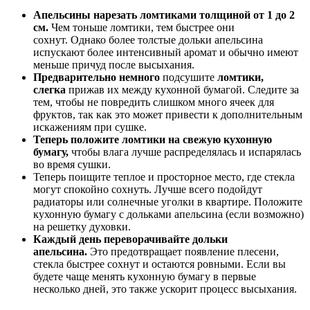
Апельсины нарезать ломтиками толщиной от 1 до 2
см.
Чем тоньше ломтики, тем быстрее они
сохнут. Однако более толстые дольки апельсина
испускают более интенсивный аромат и обычно имеют
меньше причуд после высыхания.
Предварительно немного
подсушите
ломтики,
слегка
прижав их между кухонной бумагой. Следите за
тем, чтобы не повредить слишком много ячеек для
фруктов, так как это может привести к дополнительным
искажениям при сушке.
Теперь положите ломтики на свежую кухонную
бумагу,
чтобы влага лучше распределялась и испарялась
во время сушки.
Теперь поищите теплое и просторное место, где стекла
могут спокойно сохнуть. Лучше всего подойдут
радиаторы или солнечные уголки в квартире. Положите
кухонную бумагу с дольками апельсина (если возможно)
на решетку духовки.
Каждый день переворачивайте дольки
апельсина.
Это предотвращает появление плесени,
стекла быстрее сохнут и остаются ровными. Если вы
будете чаще менять кухонную бумагу в первые
несколько дней, это также ускорит процесс высыхания.