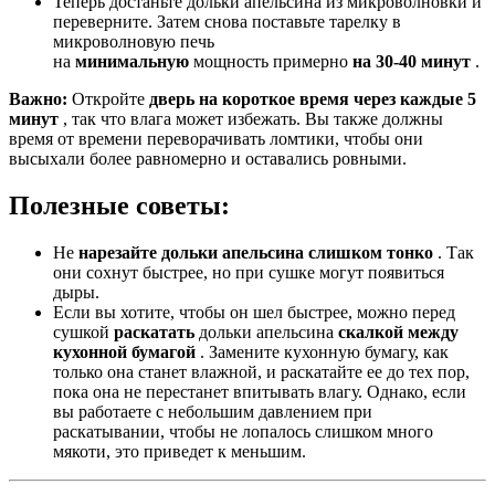
Теперь достаньте дольки апельсина из микроволновки и
переверните. Затем снова поставьте тарелку в
микроволновую печь
на
минимальную
мощность примерно
на 30-40 минут
.
Важно:
Откройте
дверь на короткое время через каждые 5
минут
, так что влага может избежать. Вы также должны
время от времени переворачивать ломтики, чтобы они
высыхали более равномерно и оставались ровными.
Полезные советы:
Не
нарезайте дольки апельсина слишком тонко
. Так
они сохнут быстрее, но при сушке могут появиться
дыры.
Если вы хотите, чтобы он шел быстрее, можно перед
сушкой
раскатать
дольки апельсина
скалкой между
кухонной бумагой
. Замените кухонную бумагу, как
только она станет влажной, и раскатайте ее до тех пор,
пока она не перестанет впитывать влагу. Однако, если
вы работаете с небольшим давлением при
раскатывании, чтобы не лопалось слишком много
мякоти, это приведет к меньшим.