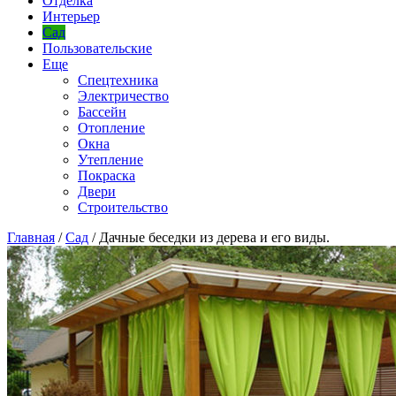
Отделка
Интерьер
Сад
Пользовательские
Еще
Спецтехника
Электричество
Бассейн
Отопление
Окна
Утепление
Покраска
Двери
Строительство
Главная
/
Сад
/
Дачные беседки из дерева и его виды.