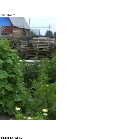
елочка»
лочка»