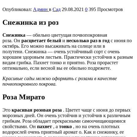
Опубликовал:
Админ
в
Сад
29.08.2021
0
395 Просмотров
Снежинка из роз
Снежинка
— обильно цветущая почвопокровная
роза. Он
расцветает белый
и
несколько раз в год
с июня по
октябрь. Его можно высаживать на солнце или в
полутени. Снежинка — очень устойчивый сорт с очень
хорошим здоровьем листьев. Практически устойчив к разным
видам грибка. Пахнет тонко и приятно. Роза прорастет
оптимально, если весной вы ее обильно подрежете.
Красивые сады можно оформить с розами в качестве
почвопокровного покрова.
Роза Мирато
Это
красивая розовая роза
. Цветет чаще с июня до первых
морозных дней. Он очень устойчив и устойчив к различным
грибкам. Роза обладает прекрасными самоочищающимися
свойствами. Он
пахнет
, а
тонко
, но на очень плотных
водорослей очень приятный аромат о. Как и снежинку, ее