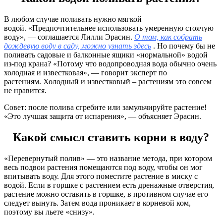
В любом случае поливать нужно мягкой
водой. «Предпочтительнее использовать умеренную стоячую
воду», — соглашается Лилли Эрасин.
О том, как собрать
дождевую воду в саду, можно узнать здесь
. Но почему бы не
поливать садовые и балконные ящики «нормальной» водой
из-под крана? «Потому что водопроводная вода обычно очень
холодная и известковая», — говорит эксперт по
растениям. Холодный и известковый – растениям это совсем
не нравится.
Совет: после полива сгребите или замульчируйте растение!
«Это лучшая защита от испарения», — объясняет Эрасин.
Какой смысл ставить корни в воду?
«Перевернутый полив» — это название метода, при котором
весь подвои растения помещаются под воду, чтобы он мог
впитывать воду. Для этого поместите растение в миску с
водой. Если в горшке с растением есть дренажные отверстия,
растение можно оставить в горшке, в противном случае его
следует вынуть. Затем вода проникает в корневой ком,
поэтому вы льете «снизу».