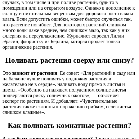
случаях, в том числе и при поливе растений, будь то в
помещении или на открытом воздухе.
Однако в дополнение к
солнцу и питательным веществам для здорового роста важна
влага.
Если допустить ошибки, может быстро случиться так,
что растение погибнет.
Для некоторых растений слишком
много воды даже вреднее, чем слишком мало, так как у них
аллергия на переувлажнение. Журналист
спросил Лилли
Эрасин, флористку из Берлина, которая продает только
органические растения.
Поливать растения сверху или снизу?
Э
то зависит от растения
. Ее совет: «Для растений в саду или
на балконе лучше поливать у подножия растения и
желательно не в сердце». наливать воду прямо в листья и
цветы. «Особенно на палящем полуденном солнце листья
подвергаются риску солнечных ожогов», — объясняет
эксперт по растениям. И добавляет: «Чувствительные
растения также склонны к поражению грибком, если листья
слишком влажные».
Как поливать комнатные растения?
А как быть с комнатными растениями?
Листья также могут