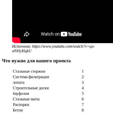
Источник: https://www.youtube.com/watch?v=qo-
aNHyHqkU
Что нужно для вашего проекта
Стальные стержни
1
Система фильтрации
2
лопата
3
Строительные доски
4
бауфолия
5
Стальные маты
6
Распорки
7
Бетон
8