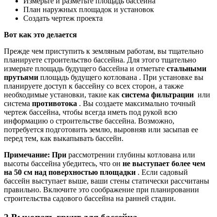
Измерьте и разметьте площадь бассейна
План наружных площадок и установок
Создать чертеж проекта
Вот как это делается
Прежде чем приступить к земляным работам, вы тщательно
планируете строительство бассейна. Для этого тщательно
измерьте площадь будущего бассейна и отметьте
стальными
прутьями
площадь будущего котлована . При установке вы
планируете доступ к бассейну со всех сторон, а также
необходимые установки, такие как
система фильтрации
или
система
противотока
. Вы создаете максимально точный
чертеж бассейна, чтобы всегда иметь под рукой всю
информацию о строительстве бассейна. Возможно,
потребуется подготовить землю, выровняв или засыпав ее
перед тем, как выкапывать бассейн.
Примечание:
При
рассмотрении глубины котлована
или
высоты бассейна убедитесь, что он
не выступает более чем
на 50 см над поверхностью площадки
. Если садовый
бассейн выступает выше, ваши стены статически рассчитаны
правильно. Включите это соображение при планировании
строительства садового бассейна на ранней стадии.