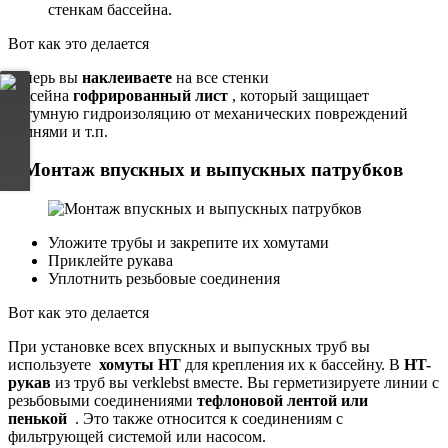
стенкам бассейна.
Вот как это делается
Теперь вы
наклеиваете
на все стенки
бассейна
гофрированный лист
, который защищает
битумную гидроизоляцию от механических повреждений
камнями и т.п.
9 Монтаж впускных и выпускных патрубков
Уложите трубы и закрепите их хомутами
Приклейте рукава
Уплотнить резьбовые соединения
Вот как это делается
При установке всех впускных и выпускных труб вы
используете
хомуты HT
для крепления их к бассейну. В
HT-
рукав
из труб вы verklebst вместе. Вы герметизируете линии с
резьбовыми соединениями
тефлоновой лентой или
пенькой
. Это также относится к соединениям с
фильтрующей системой или насосом.